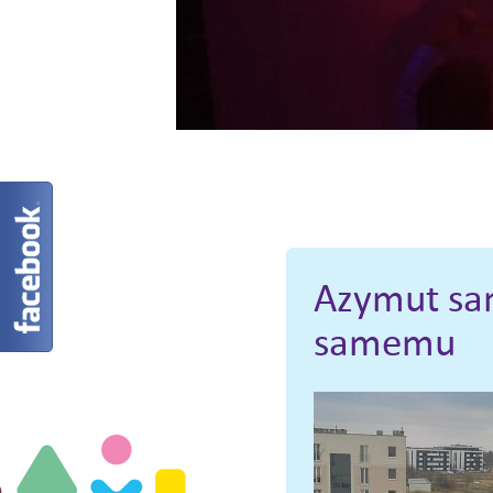
Azymut sam
samemu