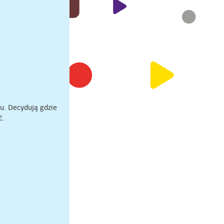
pu. Decydują gdzie
ć.