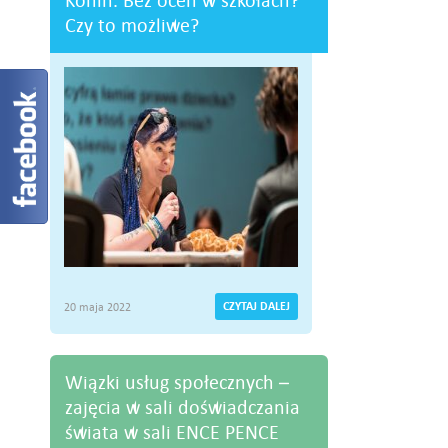
Konin. Bez ocen w szkołach?
Czy to możliwe?
CZYTAJ DALEJ
20 maja 2022
Wiązki usług społecznych –
zajęcia w sali doświadczania
świata w sali ENCE PENCE