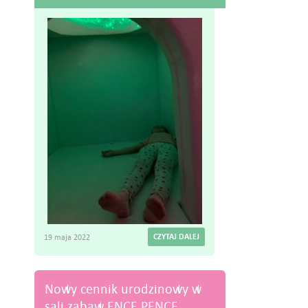
CZYTAJ DALEJ
19 maja 2022
Nowy cennik urodzinowy w
sali zabaw ENCE PENCE